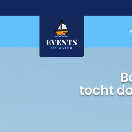
B
tocht d