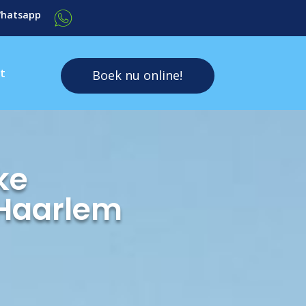
 Whatsapp
t
Boek nu online!
ke
 Haarlem