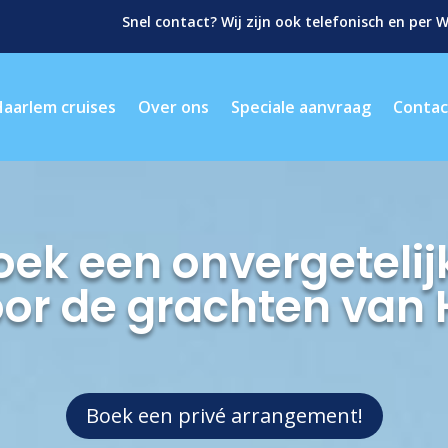
Snel contact? Wij zijn ook telefonisch en per
Haarlem cruises
Over ons
Speciale aanvraag
Contac
oek een onvergetelij
oor de grachten van
Boek een privé arrangement!